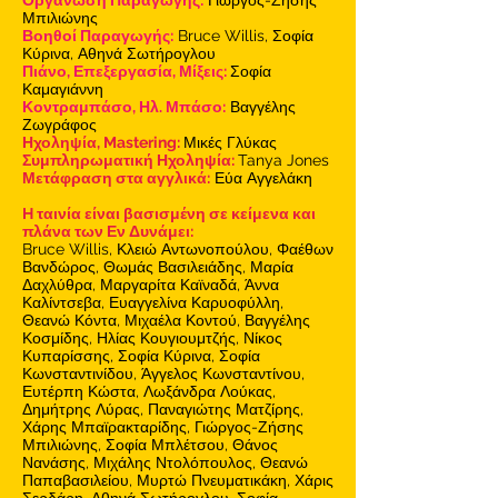
Μπιλιώνης
Βοηθοί Παραγωγής:
Bruce Willis, Σοφία
Κύρινα, Αθηνά Σωτήρογλου
Πιάνο, Επεξεργασία, Μίξεις:
Σοφία
Καμαγιάννη
Κοντραμπάσο, Ηλ. Μπάσο:
Βαγγέλης
Ζωγράφος
Ηχοληψία, Mastering:
Μικές Γλύκας
Συμπληρωματική Ηχοληψία:
Tanya Jones
Μετάφραση στα αγγλικά:
Εύα Αγγελάκη
H ταινία είναι βασισμένη σε κείμενα και
πλάνα των Εν Δυνάμει:
Bruce Willis, Κλειώ Αντωνοπούλου, Φαέθων
Βανδώρος, Θωμάς Βασιλειάδης, Μαρία
Δαχλύθρα, Μαργαρίτα Καϊναδά, Άννα
Καλίντσεβα, Ευαγγελίνα Καρυοφύλλη,
Θεανώ Κόντα, Μιχαέλα Κοντού, Βαγγέλης
Κοσμίδης, Ηλίας Κουγιουμτζής, Νίκος
Κυπαρίσσης, Σοφία Κύρινα, Σοφία
Κωνσταντινίδου, Άγγελος Κωνσταντίνου,
Ευτέρπη Κώστα, Λωξάνδρα Λούκας,
Δημήτρης Λύρας, Παναγιώτης Ματζίρης,
Χάρης Μπαϊρακταρίδης, Γιώργος-Ζήσης
Μπιλιώνης, Σοφία Μπλέτσου, Θάνος
Νανάσης, Μιχάλης Ντολόπουλος, Θεανώ
Παπαβασιλείου, Μυρτώ Πνευματικάκη, Χάρις
Σερδάρη, Αθηνά Σωτήρογλου, Σοφία