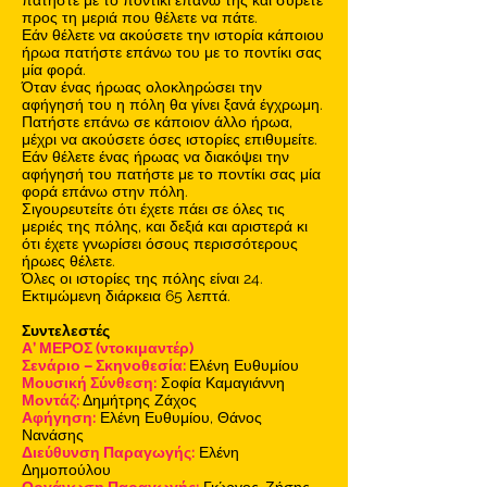
προς τη μεριά που θέλετε να πάτε.
Εάν θέλετε να ακούσετε την ιστορία κάποιου
ήρωα πατήστε επάνω του με το ποντίκι σας
μία φορά.
Όταν ένας ήρωας ολοκληρώσει την
αφήγησή του η πόλη θα γίνει ξανά έγχρωμη.
Πατήστε επάνω σε κάποιον άλλο ήρωα,
μέχρι να ακούσετε όσες ιστορίες επιθυμείτε.
Εάν θέλετε ένας ήρωας να διακόψει την
αφήγησή του πατήστε με το ποντίκι σας μία
φορά επάνω στην πόλη.
Σιγουρευτείτε ότι έχετε πάει σε όλες τις
μεριές της πόλης, και δεξιά και αριστερά κι
ότι έχετε γνωρίσει όσους περισσότερους
ήρωες θέλετε.
Όλες οι ιστορίες της πόλης είναι 24.
Εκτιμώμενη διάρκεια 65 λεπτά.
Συντελεστές
Α’ ΜΕΡΟΣ (ντοκιμαντέρ)
Σενάριο – Σκηνοθεσία:
Ελένη Ευθυμίου
Μουσική Σύνθεση:
Σοφία Καμαγιάννη
Μοντάζ:
Δημήτρης Ζάχος
Αφήγηση:
Ελένη Ευθυμίου, Θάνος
Νανάσης
Διεύθυνση Παραγωγής:
Ελένη
Δημοπούλου
Οργάνωση Παραγωγής:
Γιώργος-Ζήσης