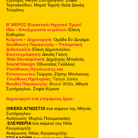
Ταγταλενίδου, Μαρία Ταρσή-Χελά Δανάη
Τσορλίνη
Β’ ΜΕΡΟΣ (Εικαστικό-Ηχητικό Έργο)
Ιδέα – Επεξεργασία κειμένων:
Ελένη
Ευθυμίου
Κείμενα – Δημιουργία:
Ομάδα Εν Δυνάμει
Διεύθυνση Παραγωγής – Υποκριτική
Διδασκαλία:
Ελένη Δημοπούλου
Εικονογράφηση:
Δανάη Γκόνη
Web Development:
Δημήτρης Μπαλτάς
Sound Design:
Οδυσσέας Γκάλλιος
Υπεύθυνος Οργάνωσης και
Επικοινωνίας:
Γιώργος-Ζήσης Μπιλιώνης
Υπεύθυνη Ηχοληψίας:
Tanya Jones
Βοηθοί Παραγωγής:
Bruce Willis, Αθηνά
Σωτήρογλου, Σοφία Κύρινα
Δημιουργοί στα επιμέρους έργα:
ΟΙΚΕΙΟΙ ΑΓΝΩΣΤΟΙ
ένα κείμενο της Αθηνάς
Σωτήρογλου
Ανάγνωση: Μυρτώ Πνευματικάκη
ΕΛΕΥΘΕΡΙΑ
ένα κείμενο του Ηλία
Κουγιουμτζή
Ανάγνωση: Ηλίας Κουγιουμτζής
ΣΤΟ ΚΛΟΥΒΙ
ένα κείμενο της Χάρις