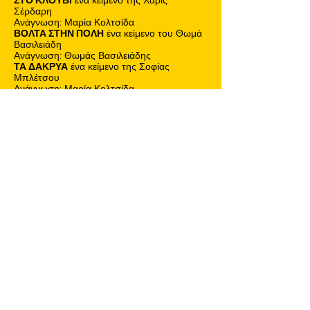
Σέρδαρη
Ανάγνωση: Μαρία Κολτσίδα
ΒΟΛΤΑ ΣΤΗΝ ΠΟΛΗ
ένα κείμενο του Θωμά
Βασιλειάδη
Ανάγνωση: Θωμάς Βασιλειάδης
ΤΑ ΔΑΚΡΥΑ
ένα κείμενο της Σοφίας
Μπλέτσου
Ανάγνωση: Μαρία Κολτσίδα
ΟΙ ΖΩΝΤΑΝΕΣ
ένα κείμενο της Σοφίας
Μπλέτσου
Ανάγνωση: Μαρία Χελά
ΜΟΡΓΚΑΝ
ένα κείμενο του Παναγιώτη
Ματζίρη
Ανάγνωση: Βαγγέλης Κοσμίδης
ΣΤΟ ΝΟΣΟΚΟΜΕΙΟ
ένα κείμενο της Σοφίας
Κύρινα
Ανάγνωση: Γιώργος-Ζήσης Μπιλιώνης
ΝΑ ΒΛΕΠΩ ΕΞΩ
ένα κείμενο της Χάρις
Σερδάρη
Ανάγνωση: Νίκος Κυπαρίσσης
ΑΝΤΑΛΛΑΓΗ
ένα κείμενο του Ηλία
Κουγιουμτζή
Ανάγνωση: Βαγγέλης Κοσμίδης
ΠΑΝΤΟΥ
ένα κείμενο του Γιώργου-Ζήση
Μπιλιώνη
Ανάγνωση: Θωμάς Βασιλειάδης
ΚΡΥΜΜΕΝΟΣ
ένα κείμενο της Μυρτούς
Πνευματικάκη